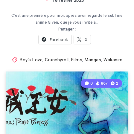
18 février 2023
C’est une première pour moi, après avoir regardé le sublime
anime Given, que je vous invite à…
Partager :
Facebook
X
Boy's Love
,
Crunchyroll
,
Films
,
Mangas
,
Wakanim
0
867
2