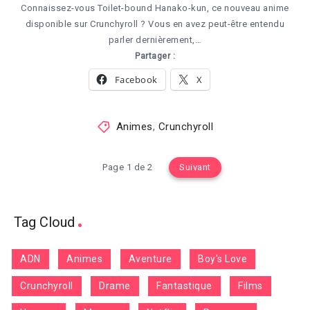
Connaissez-vous Toilet-bound Hanako-kun, ce nouveau anime
disponible sur Crunchyroll ? Vous en avez peut-être entendu
parler dernièrement,…
Partager :
Facebook
X
Animes
,
Crunchyroll
Page 1 de 2
Suivant
Tag Cloud
ADN
Animes
Aventure
Boy's Love
Crunchyroll
Drame
Fantastique
Films