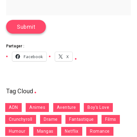
Partager :
Facebook
X
Tag Cloud
ADN
Animes
Aventure
Boy's Love
Crunchyroll
Drame
Fantastique
Films
Humour
Mangas
Netflix
Romance