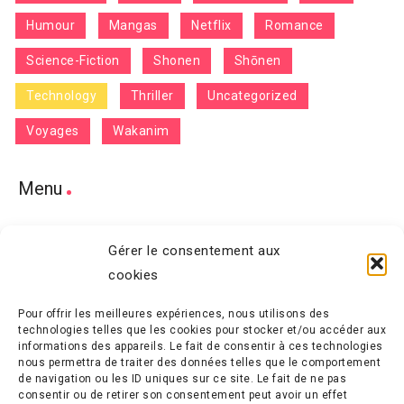
Humour
Mangas
Netflix
Romance
Science-Fiction
Shonen
Shōnen
Technology
Thriller
Uncategorized
Voyages
Wakanim
Menu
Home
Gérer le consentement aux
cookies
Features
Pour offrir les meilleures expériences, nous utilisons des
Terms and Conditions
technologies telles que les cookies pour stocker et/ou accéder aux
informations des appareils. Le fait de consentir à ces technologies
Contact
nous permettra de traiter des données telles que le comportement
de navigation ou les ID uniques sur ce site. Le fait de ne pas
consentir ou de retirer son consentement peut avoir un effet