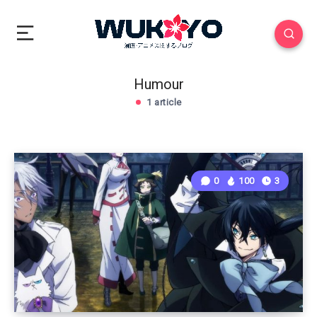
Humour
1 article
0
100
3