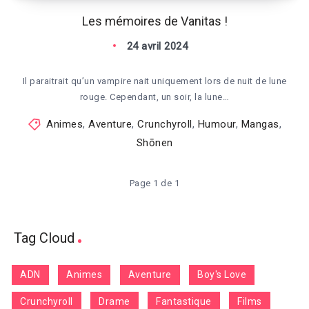
Les mémoires de Vanitas !
24 avril 2024
Il paraitrait qu’un vampire nait uniquement lors de nuit de lune
rouge. Cependant, un soir, la lune…
Animes
,
Aventure
,
Crunchyroll
,
Humour
,
Mangas
,
Shōnen
Page 1 de 1
Tag Cloud
ADN
Animes
Aventure
Boy's Love
Crunchyroll
Drame
Fantastique
Films