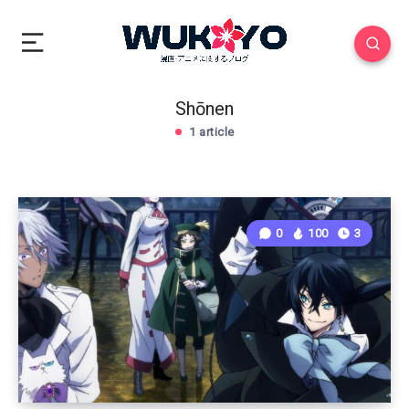
Shōnen
1 article
0
100
3