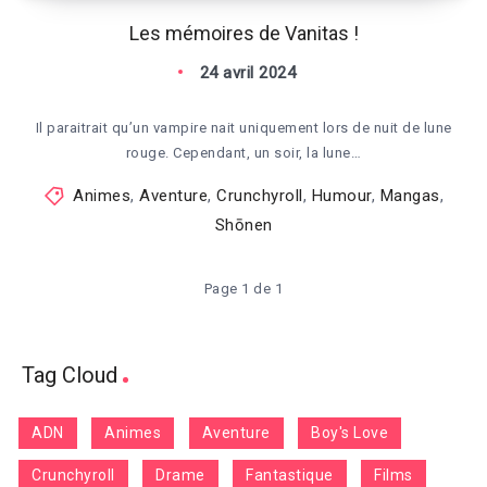
Les mémoires de Vanitas !
24 avril 2024
Il paraitrait qu’un vampire nait uniquement lors de nuit de lune
rouge. Cependant, un soir, la lune…
Animes
,
Aventure
,
Crunchyroll
,
Humour
,
Mangas
,
Shōnen
Page 1 de 1
Tag Cloud
ADN
Animes
Aventure
Boy's Love
Crunchyroll
Drame
Fantastique
Films