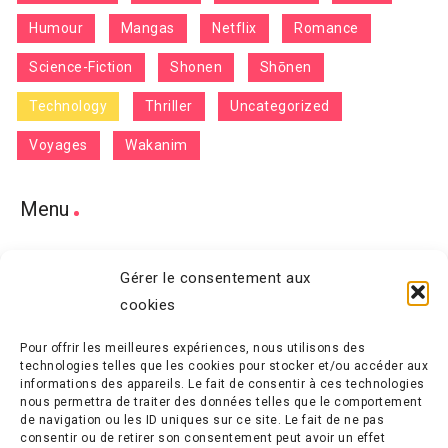
Humour
Mangas
Netflix
Romance
Science-Fiction
Shonen
Shōnen
Technology
Thriller
Uncategorized
Voyages
Wakanim
Menu
Home
Gérer le consentement aux
cookies
Features
Pour offrir les meilleures expériences, nous utilisons des
Terms and Conditions
technologies telles que les cookies pour stocker et/ou accéder aux
informations des appareils. Le fait de consentir à ces technologies
Contact
nous permettra de traiter des données telles que le comportement
de navigation ou les ID uniques sur ce site. Le fait de ne pas
consentir ou de retirer son consentement peut avoir un effet