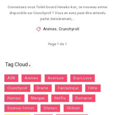
Connaissez-vous Toilet-bound Hanako-kun, ce nouveau anime
disponible sur Crunchyroll ? Vous en avez peut-être entendu
parler dernièrement,…
Animes
,
Crunchyroll
Page 1 de 1
Tag Cloud
ADN
Animes
Aventure
Boy's Love
Crunchyroll
Drame
Fantastique
Films
Humour
Mangas
Netflix
Romance
Science-Fiction
Shonen
Shōnen